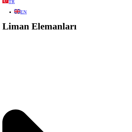
TR
EN
Liman Elemanları