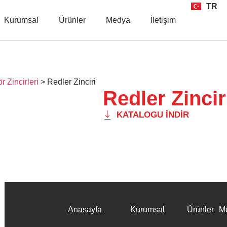
TR
EN
Kurumsal
Ürünler
Medya
İletişim
 Zincirleri
>
Redler Zinciri
Redler Zincir
KATALOGU İNDIR
Anasayfa
Kurumsal
Ürünler
M