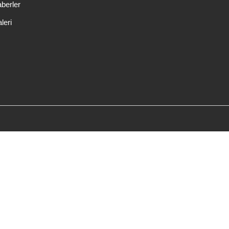
berler
leri