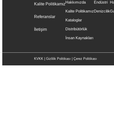
Hakkımızda
Endüstri
Ha
Kalite Politikamız
Kalite Politikamız
Denizcilik
Ga
Referanslar
Kataloglar
Distribütörlük
İletişim
İnsan Kaynakları
KVKK
|
Gizlilik Politikası
|
Çerez Politikası