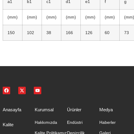
a1
b1
c1
d1
e1
f
g
(mm)
(mm)
(mm)
(mm)
(mm)
(mm)
(mm
150
102
38
166
126
60
73
Anasayfa
Kurumsal
Ürünler
Medya
Hakkımızda
Endüstri
Haberler
Kalite
Kalite Politikamız
Denizcilik
Galeri